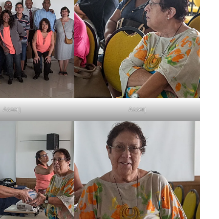
Asserj
Asserj