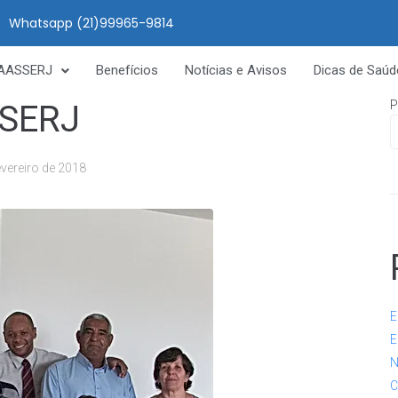
Whatsapp (21)99965-9814
AASSERJ
Benefícios
Notícias e Avisos
Dicas de Saúd
P
SSERJ
evereiro de 2018
E
E
N
C