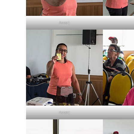
Asserj
Asserj