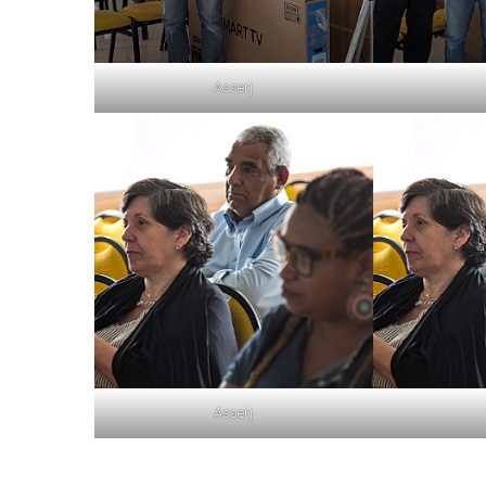
Asserj
Asserj