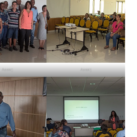
Asserj
Asserj