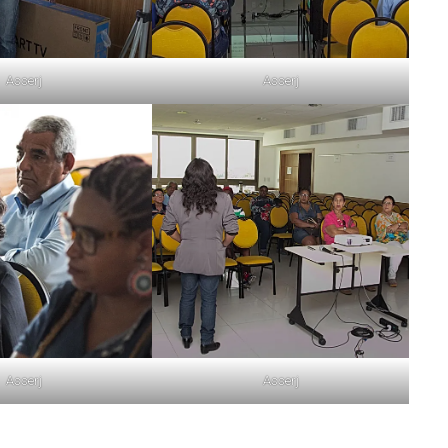
Asserj
Asserj
Asserj
Asserj