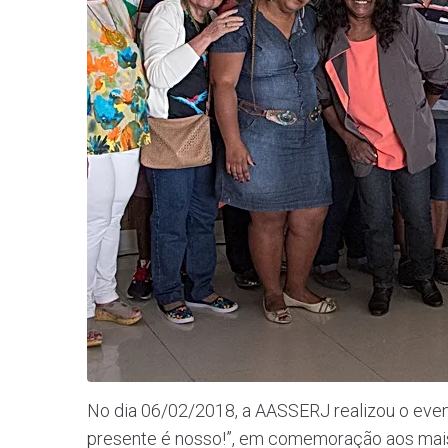
No dia 06/02/2018, a AASSERJ realizou o event
presente é nosso!”, em comemoração aos mais 