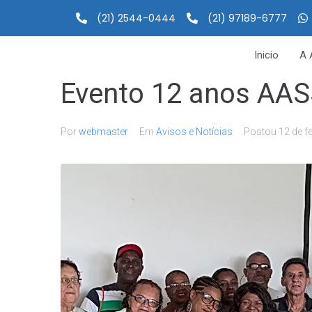
(21) 2544-0444
(21) 97189-6777
Inicio
A 
Evento 12 anos AA
Por
webmaster
Em
Avisos e Notícias
Postou
12 de f